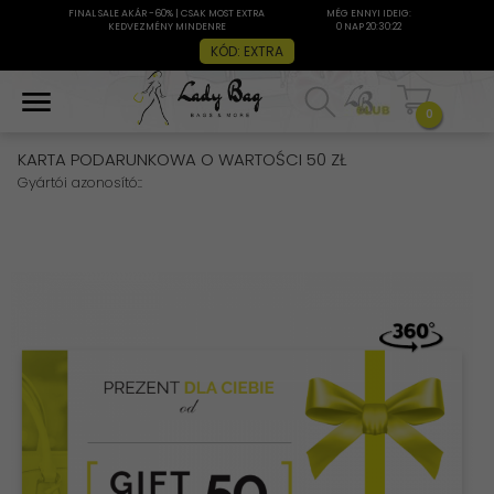
FINAL SALE AKÁR -60% | CSAK MOST EXTRA
MÉG ENNYI IDEIG:
KEDVEZMÉNY MINDENRE
0 NAP 20:30:21
KÓD: EXTRA
0
KARTA PODARUNKOWA O WARTOŚCI 50 ZŁ
Gyártói azonosító::